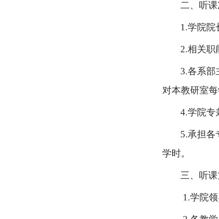
二、听课
1.
学院院
2.
相关职
3.
各系部
对本教研室每
4.
学院专
5.
承担各
学时。
三、听课
1.
学院领