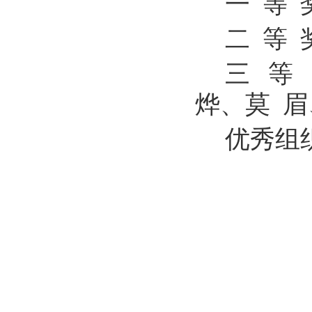
一
等
二
等
三
等
烨、莫
眉
优秀组
2